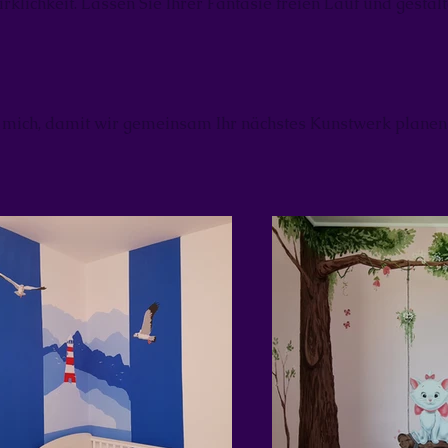
rklichkeit. Lassen Sie Ihrer Fantasie freien Lauf und gesta
e mich, damit wir gemeinsam Ihr nächstes Kunstwerk planen