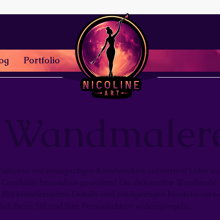
og
Portfolio
e Wandmaler
 Zuhause mit einzigartigen Kunstwerken aufwerten? Oder mö
 Geschäfts besonders gestalten? Die dekorative Wandmalere
 Mit künstlerischen Details und einzigartigen Mustern ver
lich Ihren Stil und Ihre Persönlichkeit widerspiegeln.