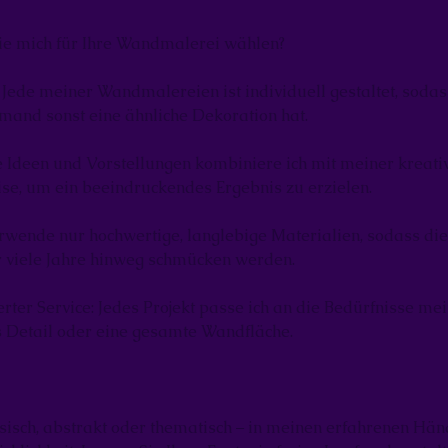
ie mich für Ihre Wandmalerei wählen?
: Jede meiner Wandmalereien ist individuell gestaltet, sodas
mand sonst eine ähnliche Dekoration hat.
hre Ideen und Vorstellungen kombiniere ich mit meiner kreati
e, um ein beeindruckendes Ergebnis zu erzielen.
verwende nur hochwertige, langlebige Materialien, sodass d
 viele Jahre hinweg schmücken werden.
ter Service: Jedes Projekt passe ich an die Bedürfnisse me
es Detail oder eine gesamte Wandfläche.
sisch, abstrakt oder thematisch – in meinen erfahrenen Hä