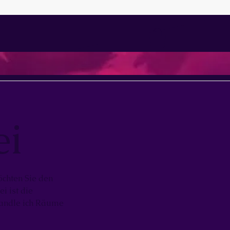
ei
chten Sie den
i ist die
wandle ich Räume