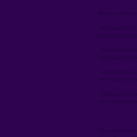
Warum sollten S
- Einzigartigkeit
können, dass nie
- Kreativität: I
Herangehensweis
- Qualität: Ich 
Ihre Wände über
- Maßgeschneider
sei es ein klein
Ob modern, klas