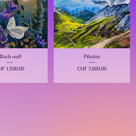
Wach auf!
Pilatus
ice
Price
F 1,500.00
CHF 3,000.00