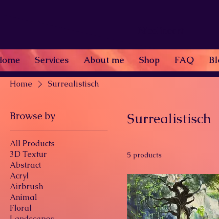
Nicolineart
Home
Services
About me
Shop
FAQ
Bl
Home
Surrealistisch
Browse by
Surrealistisch
All Products
3D Textur
5 products
Abstract
Acryl
Airbrush
Animal
Floral
Landscapes