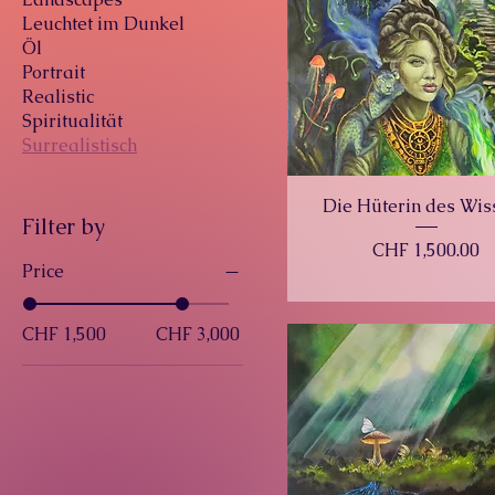
Leuchtet im Dunkel
Öl
Portrait
Realistic
Spiritualität
Surrealistisch
Die Hüterin des Wis
Filter by
Price
CHF 1,500.00
Price
CHF 1,500
CHF 3,000