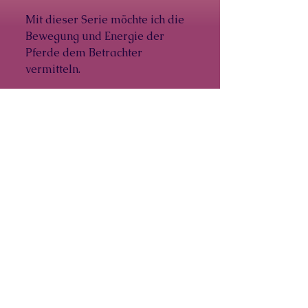
Mit dieser Serie möchte ich die
Bewegung und Energie der
Pferde dem Betrachter
vermitteln.
NicolineArt
+4178 307 1003
nicolineartschweiz@gmail.com
Switzerland