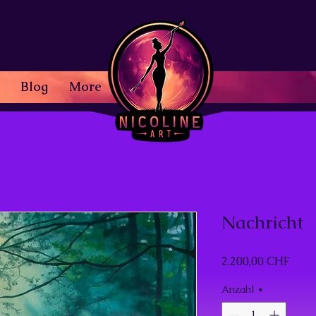
Blog
More
Nachricht
Prei
2.200,00 CHF
Anzahl
*