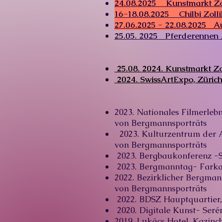
24.08.2025 Kunstmarkt Zo
​16-18.08.2025 Chilbi Zoll
27.06.2025 - 22.08.2025 Au
25.05. 2025 Pferderennen
25.08.
2024. Kunstmarkt Zo
​ 2024. SwissArtExpo, Züri
2023. Nationales Filmerle
von
Bergmannsporträts
2023. Kulturzentrum der A
von
Bergmannsporträts
2023. Bergbaukonferenz -S
2023. Bergmanntag- Farkas
2022. Bezirklicher Bergma
von
Bergmannsporträts
2022. BDSZ Hauptquartier,
2020. Digitale Kunst- Seré
2019. Lukács Hotel, Kazinc