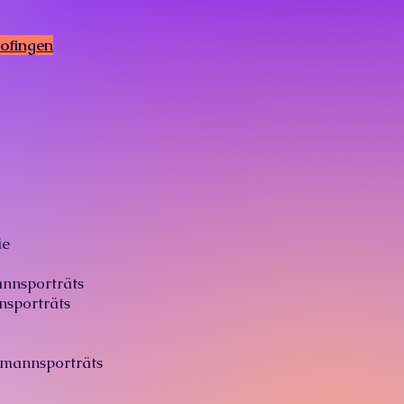
Zofingen
ie
nnsporträts
nsporträts
mannsporträts