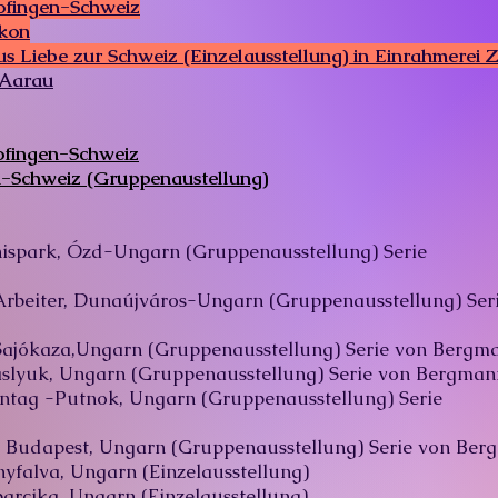
fingen-Schweiz
ikon
s Liebe zur Schweiz (Einzelausstellung) in Einrahmerei 
 Aarau
fingen-Schweiz​
ch-Schweiz (Gruppenaustellung)
bnispark, Ózd-Ungarn (Gruppenausstellung) Serie
rbeiter, Dunaújváros-Ungarn (Gruppenausstellung) Ser
ajókaza,Ungarn (Gruppenausstellung) Serie von
Bergma
lyuk, Ungarn (Gruppenausstellung) Serie von Bergman
nntag -Putnok, Ungarn (Gruppenausstellung) Serie
 Budapest, Ungarn (Gruppenausstellung) Serie von
Berg
nyfalva, Ungarn (Einzelausstellung)
barcika, Ungarn (Einzelausstellung)