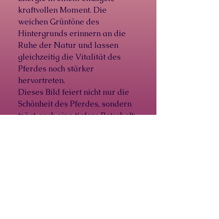
kraftvollen Moment. Die
weichen Grüntöne des
Hintergrunds erinnern an die
Ruhe der Natur und lassen
gleichzeitig die Vitalität des
Pferdes noch stärker
hervortreten.
Dieses Bild feiert nicht nur die
Schönheit des Pferdes, sondern
trägt auch eine tiefere Botschaft:
das instinktive Verlangen nach
Freiheit, das in uns allen lebt.
Es ist eine Erinnerung daran,
aus der Routine auszubrechen
und mutig den eigenen Weg zu
gehen – leidenschaftlich,
kraftvoll und frei.