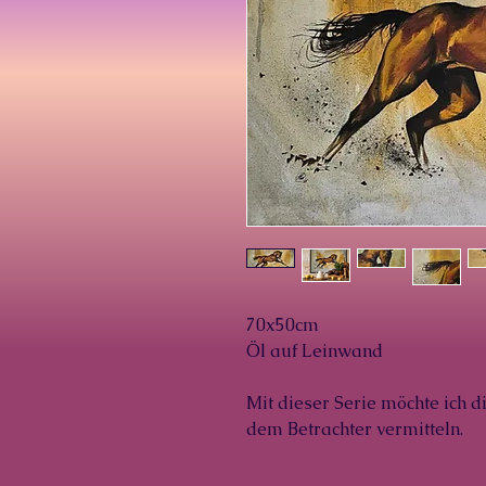
70x50cm
Öl auf Leinwand
Mit dieser Serie möchte ich 
dem Betrachter vermitteln.