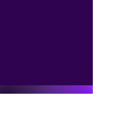
NicolineArt
+4178 307-1003