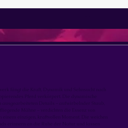
erk fängt die Kraft, Dynamik und Sehnsucht nach
loppierendes Pferd verkörpert. Die dynamische
n ausgearbeiteten Details – aufwirbelnder Staub,
 fliegende Mähne – verdichten die Essenz von
 einem einzigen, kraftvollen Moment. Die weichen
ds erinnern an die Ruhe der Natur und lassen