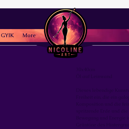
GYIK
More
30x40cm
Öl auf Leinwand
Dieses lebendige Kunstw
Freiheit ein, die ein ga
Komposition und die fei
spritzende Erde und die
Bewegung und Energie in
Grüntöne des Hintergrun